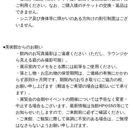
ご利用ください。なお、ご購入後のチケットの交換・返品は
できません。
・シニア及び身体等に障がいのある方向けの割引制度はござ
いません。
●美術館からのお願い
・館内のお写真撮影はご遠慮ください（ただし、ラウンジか
ら見える庭のみ撮影可能）。
・展示室内でメモをとる際には鉛筆をご使用ください。
・落とし物・お忘れ物の保管期間は、ご連絡の有無にかかわ
らず原則3ヶ月間です。期限内のお引き取りにご協力の程、
お願い申し上げます（郵送をご希望の場合は着払いにて承り
ます）。
・展覧会の会期やイベントの開催については予告なく変更・
中止する場合もございます。最新情報は当館HPやSNS等にて
お知らせいたしますので、ご来館前に必ずご確認ください。
・ご来館、ご観覧に際して体調に不安のある場合は、ご無理
はなさらないようお願い申し上げます。