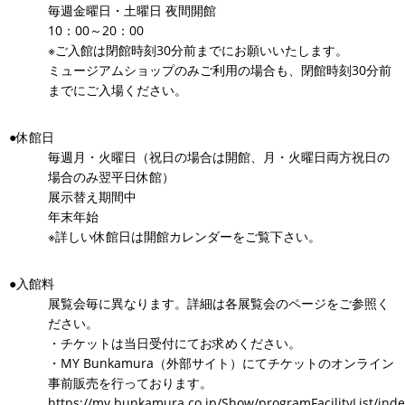
毎週金曜日・土曜日 夜間開館
10：00～20：00
※ご入館は閉館時刻30分前までにお願いいたします。
ミュージアムショップのみご利用の場合も、閉館時刻30分前
までにご入場ください。
●休館日
毎週月・火曜日（祝日の場合は開館、月・火曜日両方祝日の
場合のみ翌平日休館）
展示替え期間中
年末年始
※詳しい休館日は開館カレンダーをご覧下さい。
●入館料
展覧会毎に異なります。詳細は各展覧会のページをご参照く
ださい。
・チケットは当日受付にてお求めください。
・MY Bunkamura（外部サイト）にてチケットのオンライン
事前販売を行っております。
https://my.bunkamura.co.jp/Show/programFacilityList/inde