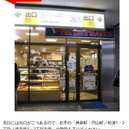
北口には出口が二つあるので、右手の「神泉町・円山町／松涛1・2
丁目／道玄坂1・2丁目方面」の階段を下りてください。