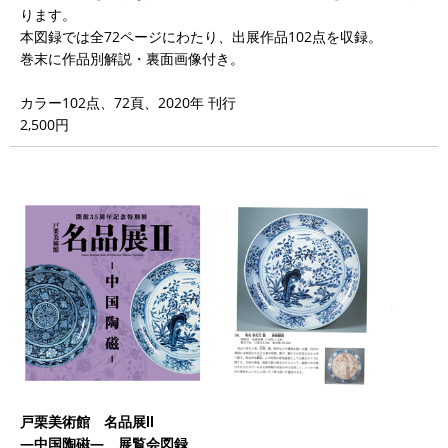
ります。
本図録では全72ページにわたり、出展作品102点を収録。
巻末に作品別解説・裏面画像付き。
カラー102点、72頁、2020年 刊行
2,500円
戸栗美術館 名品展Ⅱ
―中国陶磁― 展覧会図録