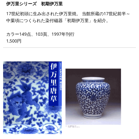
伊万里シリーズ 初期伊万里
17世紀初頭に生み出された伊万里焼。 当館所蔵の17世紀前半～
中葉頃につくられた染付磁器「初期伊万里」を紹介。
カラー149点、103頁、1997年刊行
1,500円