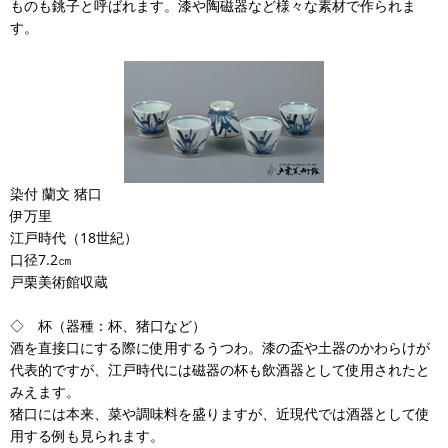
ものも銚子と呼ばれます。漆や陶磁器など様々な素材で作られま
す。
染付 蘭文 猪口
伊万里
江戸時代（18世紀）
口径7.2㎝
戸栗美術館収蔵
◇ 杯（器種：杯、猪口など）
酒を直接口にする際に使用するうつわ。漆の盃や土器のかわらけが
代表的ですが、江戸時代には磁器の杯も飲酒器として使用されたと
みえます。
猪口には本来、菜や調味料を盛りますが、近現代では酒器として使
用する例も見られます。