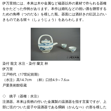
伊万里焼には、本来は木や金属など磁器以外の素材で作られる器種
をかたどった作例があります。本作は婚礼などの祝い酒を贈答する
ための角樽（つのだる）を模した瓶。器面には酒好きの伝説上のい
きものである猩々（しょうじょう）をあらわします。
染付 龍文 水注・染付 蘭文 杯
伊万里
江戸時代（17世紀前期）
（水注）高14.7cm （杯）口径4.9～7.6㎝
戸栗美術館収蔵
◇ 銚子（器種：水注）
注酒器。本来は長柄の付いた金属製の温酒器を指す言葉ですが、上
部に弦のついた提子や温酒器である燗鍋（かんなべ）の形を模した