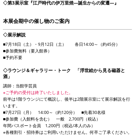
◇第3展示室『江戸時代の伊万里焼―誕生からの変遷―』
本展会期中の催し物のご案内
◇展示解説
■7月18日（土）・9月12日（土） 各日14:00～（約45分）
■参加費無料（要入館券）
■予約不要
◇ラウンジ＆ギャラリー・トーク 「浮世絵から見る磁器と
酒」
講師：当館学芸員
※ご予約の受付は終了いたしました。
前半は1階ラウンジにて概説し、後半は2階展示室にて展示解説を行
います。
■7月27日（月） 14:00～（約120分） ■先着30名様
■参加費（入館料を含む） 一般 2,700円（税込）
年間パスポート会員 1,200円（税込/本人のみ）
※各種割引・招待券はご利用いただけません。何卒ご了承ください。