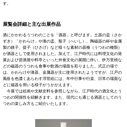
す。
展覧会詳細と主な出展作品
酒にかかわるうつわのことを「酒器」と呼びます。土器の盃（さか
ずき）「かわらけ」や漆の盃、瓶子（へいし）、陶磁器の杯や金属
製の銚子、提子（ひさげ）など様々な素材の器種（うつわの種類）
が酒器として使用されました。加えて、江戸時代には料理文化の発
展および居酒屋や料亭といった外食文化の展開に伴い、伊万里焼な
どの磁器のうつわも食事や飲酒の場面を彩りました。式正の場で
は、かわらけや漆器、金属器が主に使用されたようですが、江戸の
風俗を色濃くあらわす浮世絵には、年中行事や行楽、日常の場面な
どに磁器を用いる様子がうかがえます。
今展では絵画や文献史料を参照しながら、江戸時代の酒文化とう
つわの関係性を紐解きます。また、現代にも通じる酒器としてのう
つわの楽しみ方もご紹介いたします。