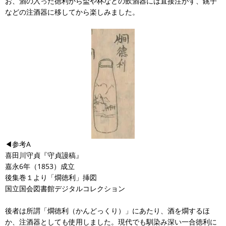
お、酒の入った徳利から盃や杯などの飲酒器には直接注がず、銚子
などの注酒器に移してから楽しみました。
◀参考A
喜田川守貞『守貞謾稿』
嘉永6年（1853）成立
後集巻１より「燗徳利」挿図
国立国会図書館デジタルコレクション
後者は所謂「燗徳利（かんどっくり）」にあたり、酒を燗するほ
か、注酒器としても使用しました。現代でも馴染み深い一合徳利に