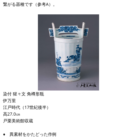
繋がる器種です（参考A）。
染付 猩々文 角樽形瓶
伊万里
江戸時代（17世紀後半）
高27.0㎝
戸栗美術館収蔵
♦︎ 異素材をかたどった作例