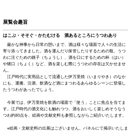
展覧会趣旨
はこぶ・そそぐ・かたむける 酒あるところにうつわあり
厳かな神事から日常の憩いまで、酒は様々な場面で人々の生活に
寄り添ってきました。酒を運んだり保管したりするための瓶、うつ
わに注ぐための銚子（ちょうし）、酒を口にするための杯（はい）
や猪口（ちょく）など、酒を楽しむ際にうつわの存在は欠かせませ
ん。
江戸時代に実用品として流通した伊万里焼（いまりやき）のなか
にも、運搬、注酒、飲酒など酒にまつわるあらゆるシーンに登場し
たうつわがあったでしょう。
今展では、伊万里焼を飲酒の場面で「使う」ことに焦点を当てま
す。江戸時代の酒文化にも触れつつ、酒をおいしく楽しめそうなう
つわ約80点を、絵画や文献史料も参照しながらご紹介いたします。
※絵画・文献史料の出展はございません。パネルにて掲示いたしま