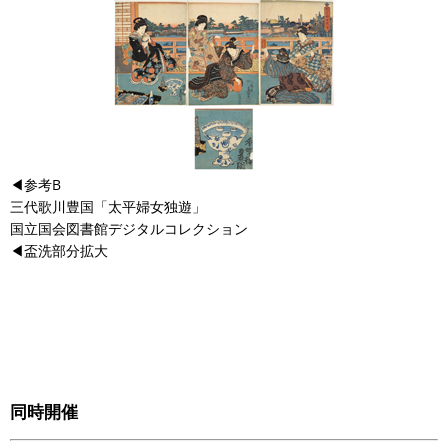
◀︎参考B
三代歌川豊国「太平婦女独遊」
国立国会図書館デジタルコレクション
◀︎盃洗部分拡大
同時開催