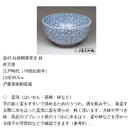
染付 白抜蛸唐草文 鉢
伊万里
江戸時代（18世紀前半）
口径30.5㎝
戸栗美術館収蔵
◇ 盃洗（はいせん・器種：鉢など）
字の如く盃をすすいで清めるためのうつわ。酒を飲み干し、返盃す
る際に水をはった盃洗に盃を潜らせ、軽く洗います。大鉢や手つき
鉢、高足のゴブレット状のうつわに水をはり、盃や杯などを浮かべ
る様子が浮世絵などで確認できます（参考B）。