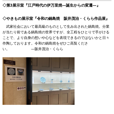
◇第3展示室『江戸時代の伊万里焼―誕生からの変遷―』
◇やきもの展示室『令和の鍋島焼 阪井茂治・くらら作品展』
武家社会において最高級のものとして生み出された鍋島焼。分業
が当たり前である鍋島焼の世界ですが、全工程をひとりで手がける
ことで、より自身の想いや心などを表現できるのではないかと日々
作陶しております。令和の鍋島焼をぜひご高覧くださ
い。 ―阪井茂治・くらら