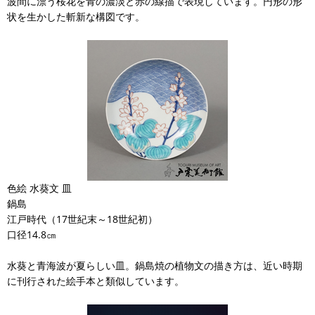
波間に漂う桜花を青の濃淡と赤の線描で表現しています。円形の形
状を生かした斬新な構図です。
色絵 水葵文 皿
鍋島
江戸時代（17世紀末～18世紀初）
口径14.8㎝
水葵と青海波が夏らしい皿。鍋島焼の植物文の描き方は、近い時期
に刊行された絵手本と類似しています。