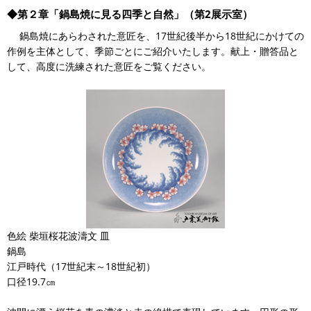
◆第２章「鍋島焼に見る四季と自然」（第2展示室）
鍋島焼にあらわされた意匠を、17世紀後半から18世紀にかけての
作例を主体として、季節ごとにご紹介いたします。献上・贈答品と
して、高度に洗練された意匠をご覧ください。
色絵 柴垣桜花波濤文 皿
鍋島
江戸時代（17世紀末～18世紀初）
口径19.7㎝