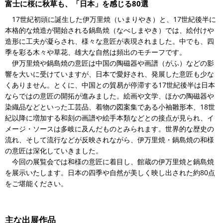
富士に桜に秋草も、「日本」を感じる80選
17世紀初頭に誕生した伊万里焼（いまりやき）と、17世紀後半に
本格的な焼造が開始される鍋島焼（なべしまやき）では、絵付けや
造形に工夫が凝らされ、様々な意匠が表現されました。中でも、四
季を彩る木々や草花、雄大な自然は頻出のモチーフです。
伊万里焼や鍋島焼の意匠は中国の陶磁器や画譜（がふ）などの影
響を大いに受けていますが、日本で愛好され、発展した意匠も少な
くありません。とくに、中国との貿易が停滞する17世紀後半は日本
ならではの意匠の開拓が進みました。絵画や文学、ほかの陶磁器や
染織品などといった工芸品、着物の図案集である小袖雛形本、18世
紀以降に増加する和刻の画譜や絵手本類などとの接点が見られ、イ
メージ・ソースは多岐に及んだものとみられます。世界的な歴史の
流れ、そして流行などが反映されながら、伊万里焼・鍋島焼の和様
の意匠は深化していきました。
今回の展覧会では和様の意匠に着目し、館蔵の伊万里焼と鍋島焼
を展示いたします。日本の四季や自然が美しく映し出された約80点
をご堪能ください。
主な出展作品