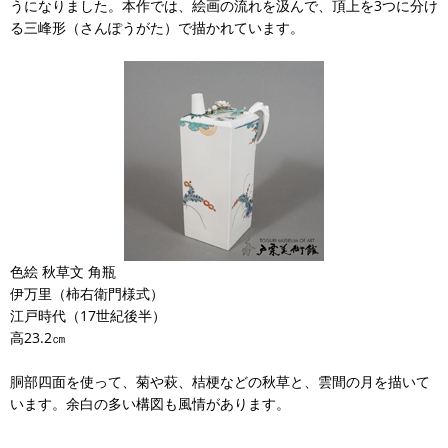
うになりました。本作では、絵画の流れを汲んで、頂上を3つに分け
る三峰形（さんぽうがた）で描かれています。
色絵 秋草文 角瓶
伊万里（柿右衛門様式）
江戸時代（17世紀後半）
高23.2㎝
胴部四面を使って、菊や萩、桔梗などの秋草と、雲間の月を描いて
います。余白の多い構図も風情があります。