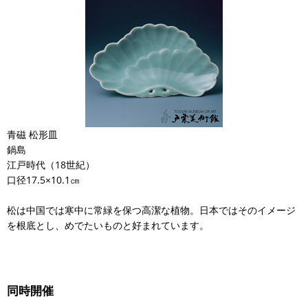
青磁 松形皿
鍋島
江戸時代（18世紀）
口径17.5×10.1㎝
松は中国では寒中に常緑を保つ高潔な植物。日本ではそのイメージ
を根底とし、めでたいものと好まれています。
同時開催