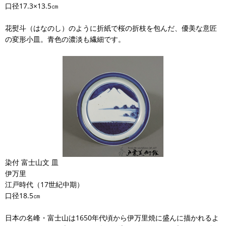
口径17.3×13.5㎝
花熨斗（はなのし）のように折紙で桜の折枝を包んだ、優美な意匠
の変形小皿。青色の濃淡も繊細です。
染付 富士山文 皿
伊万里
江戸時代（17世紀中期）
口径18.5㎝
日本の名峰・富士山は1650年代頃から伊万里焼に盛んに描かれるよ