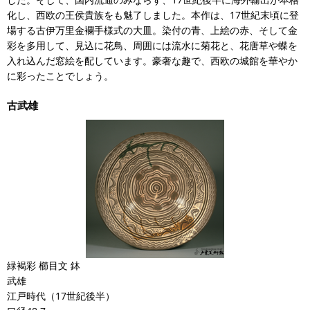
化し、西欧の王侯貴族をも魅了しました。本作は、17世紀末頃に登
場する古伊万里金襴手様式の大皿。染付の青、上絵の赤、そして金
彩を多用して、見込に花鳥、周囲には流水に菊花と、花唐草や蝶を
入れ込んだ窓絵を配しています。豪奢な趣で、西欧の城館を華やか
に彩ったことでしょう。
古武雄
緑褐彩 櫛目文 鉢
武雄
江戸時代（17世紀後半）