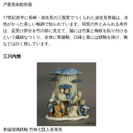
戸栗美術館所蔵
17世紀前半に長崎・波佐見の三股窯でつくられた波佐見青磁は、水
色がかった美しい釉調で知られています。同窯の作とみられる本作
は、盃受け部分を竹の節に見立て、脇には竹葉と梅枝を貼り付ける
という繊細なつくり。全体に青磁釉、口縁と葉には銹釉を掛け、梅
などは白く残しています。
三川内焼
青磁瑠璃銹釉 竹林七賢人形筆筒