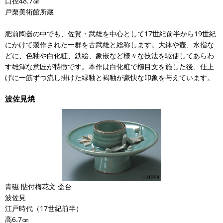
口径48.7㎝
戸栗美術館所蔵
肥前陶器の中でも、佐賀・武雄を中心として17世紀前半から19世紀
にかけて製作された一群を古武雄と総称します。大鉢や壺、水指な
どに、色釉や白化粧、鉄絵、象嵌など様々な技法を駆使してあらわ
す雄渾な意匠が特徴です。本作は白化粧で櫛目文を施した後、仕上
げに一筋ずつ流し掛けた緑釉と褐釉が豪快な印象を与えています。
波佐見焼
青磁 貼付梅花文 盃台
波佐見
江戸時代（17世紀前半）
高6.7㎝