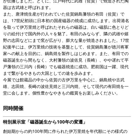
が伝播しました。とくに、江戸時代に武雄（佐賀）で焼造された陶
器は古武雄と呼ばれます。
また、唐津焼生産が行われていた佐賀鍋島藩領の有田（佐賀）で
は、17世紀初頭に日本初の国産磁器の焼成に成功します。出荷港名
を取って伊万里焼と呼ばれたそれらの磁器は、白い磁肌に色とりど
りの絵付けで国内外の人々を魅了。有田のみならず、隣の武雄や嬉
野の志田などにまで窯が広がり、膨大な量が焼造されました。17世
紀後半には、伊万里焼の技術を基盤として、佐賀鍋島藩が徳川将軍
家への献上を目的に、鍋島焼を製作しはじめます。また、有田での
磁器誕生から間もなく、大村藩領の波佐見（長崎）、やや遅れて平
戸藩領の三川内（長崎）でも磁器焼造に成功。肥前国は一躍、現代
まで繋がるやきもの大国としての途を歩みます。
今展では館蔵品の中から佐賀の古伊万里を中心に、鍋島焼や古武
雄、志田焼、長崎の波佐見焼と三川内焼、そして現代の有田焼を一
堂に会します。個性豊かなやきもの鑑賞をお楽しみください。
同時開催
特別展示室「磁器誕生から100年の変遷」
創始期からの約100年間に作られた伊万里焼を年代順にその様式の