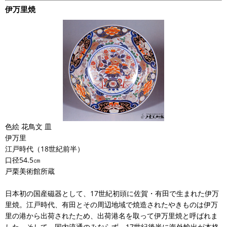
伊万里焼
色絵 花鳥文 皿
伊万里
江戸時代（18世紀前半）
口径54.5㎝
戸栗美術館所蔵
日本初の国産磁器として、17世紀初頭に佐賀・有田で生まれた伊万
里焼。江戸時代、有田とその周辺地域で焼造されたやきものは伊万
里の港から出荷されたため、出荷港名を取って伊万里焼と呼ばれま
した。そして、国内流通のみならず、17世紀後半に海外輸出が本格