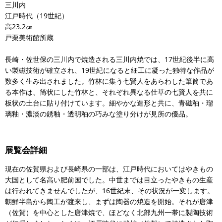
三川内
江戸時代（19世紀）
高23.2㎝
戸栗美術館所蔵
長崎・佐世保の三川内で焼造される三川内焼では、17世紀後半に高
い製磁技術が確立され、19世紀になると細工に凝った独特な作品が
数多く生み出されました。竹林に集う七賢人をあらわした筆筒であ
る本作は、筒状にした竹林と、それぞれ異なる仕草の七賢人を共に
板状の土台に貼り付けています。細やかな造形と共に、青磁釉・瑠
璃釉・濃淡の銹釉・透明釉の巧みな塗り分けが見所の優品。
展覧会詳細
現在の佐賀県および長崎県の一部は、江戸時代においてはやきもの
大国として名高い肥前国でした。中世までは目立ったやきもの生産
は行われてきませんでしたが、16世紀末、その状況が一変します。
朝鮮半島から陶工が渡来し、まずは陶器の焼造を開始。それが唐津
（佐賀）を中心とした唐津焼で、ほどなく北部九州一帯に製陶技術